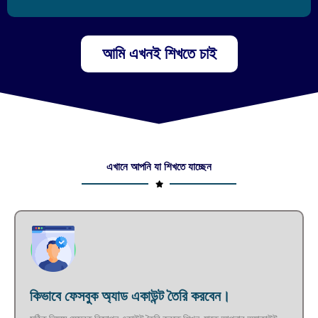
আমি এখনই শিখতে চাই
এখানে আপনি যা শিখতে যাচ্ছেন
কিভাবে ফেসবুক অ্যাড একাউন্ট তৈরি করবেন।